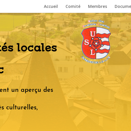
Accueil
Comité
Membres
Docume
és locales
c
ent un aperçu des
és culturelles,